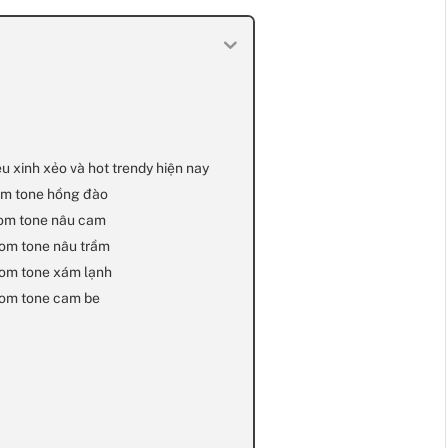
u xinh xẻo và hot trendy hiện nay
om tone hồng đào
oom tone nâu cam
oom tone nâu trầm
oom tone xám lạnh
oom tone cam be