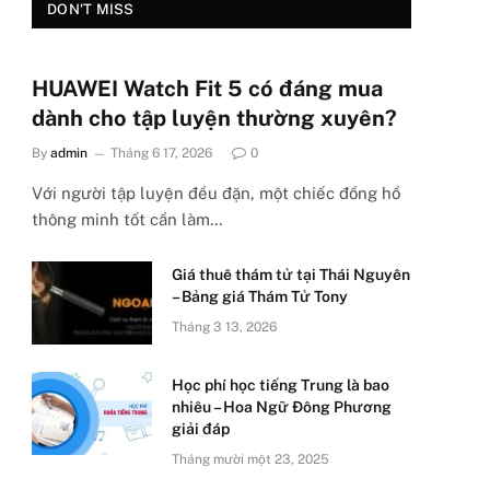
DON'T MISS
HUAWEI Watch Fit 5 có đáng mua
dành cho tập luyện thường xuyên?
By
admin
Tháng 6 17, 2026
0
Với người tập luyện đều đặn, một chiếc đồng hồ
thông minh tốt cần làm…
Giá thuê thám tử tại Thái Nguyên
– Bảng giá Thám Tử Tony
Tháng 3 13, 2026
Học phí học tiếng Trung là bao
nhiêu – Hoa Ngữ Đông Phương
giải đáp
Tháng mười một 23, 2025