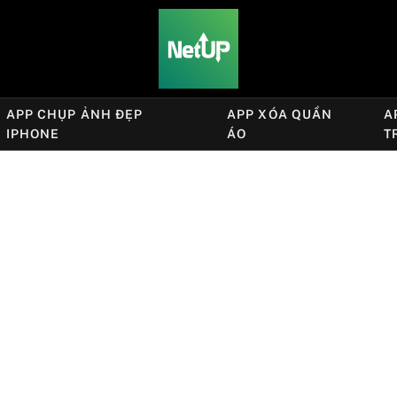
APP CHỤP ẢNH ĐẸP
APP XÓA QUẦN
A
IPHONE
ÁO
T