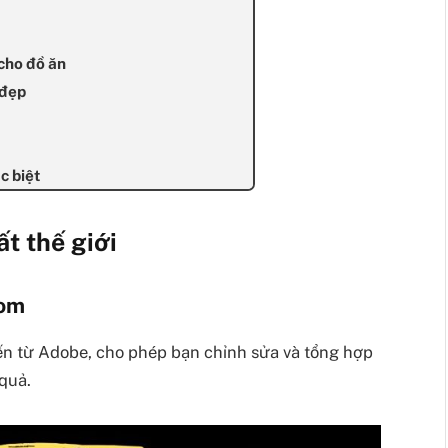
cho đồ ăn
 đẹp
c biệt
t thế giới
oom
n từ Adobe, cho phép bạn chỉnh sửa và tổng hợp
quả.