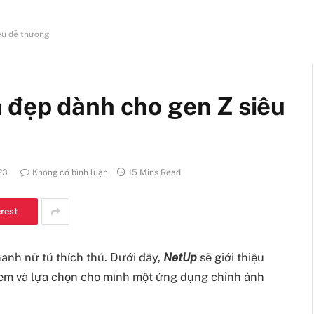
êu dễ thương
 đẹp dành cho gen Z siêu
23
Không có bình luận
15 Mins Read
erest
anh nữ tú thích thú. Dưới đây,
NetUp
sẽ giới thiệu
xem và lựa chọn cho mình một ứng dụng chỉnh ảnh