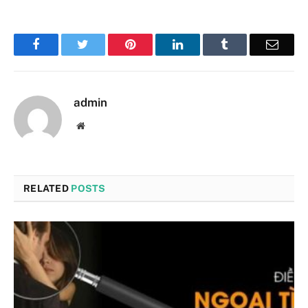
Facebook
Twitter
Pinterest
LinkedIn
Tumblr
Email
admin
Website
RELATED
POSTS