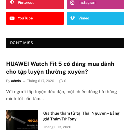
Pinterest
Instagram
YouTube
Vimeo
DON'T MISS
HUAWEI Watch Fit 5 có đáng mua dành
cho tập luyện thường xuyên?
By
admin
Tháng 6 17, 2026
0
Với người tập luyện đều đặn, một chiếc đồng hồ thông
minh tốt cần làm…
Giá thuê thám tử tại Thái Nguyên – Bảng
giá Thám Tử Tony
Tháng 3 13, 2026